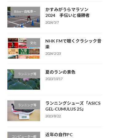
かすみがうらマラソン
Bike－自転車－
2024 手伝いと優勝者
2024/5/7
NHK FMで聴くクラシック音
文化
楽
2024/2/23
夏のランの景色
ランニング等
2023/10/17
ランニングシューズ「ASICS
ランニング等
GEL-CUMULUS 25」
2023/8/22
近年の自作PC
コンピュータ一般