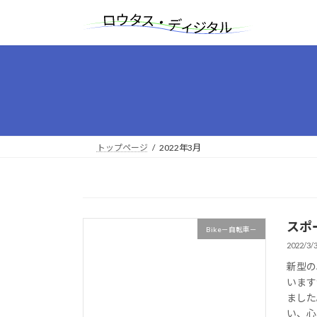
コ
ナ
ン
ビ
テ
ゲ
ン
ー
ツ
シ
へ
ョ
ス
ン
キ
に
ッ
移
トップページ
2022年3月
プ
動
スポ
Bike－自転車－
2022/3/
新型の
います
ました
い、心