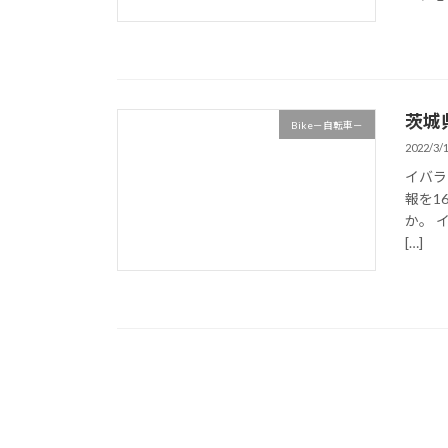
茨城
Bike－自転車－
2022/3/
イバラ
報を1
か。 イ
[…]