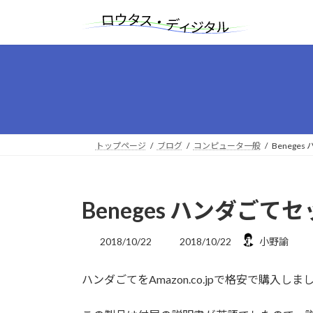
コ
ナ
ン
ビ
テ
ゲ
ン
ー
ツ
シ
へ
ョ
ス
ン
キ
に
ッ
移
トップページ
ブログ
コンピュータ一般
Benege
プ
動
Beneges ハンダごて
最
2018/10/22
2018/10/22
小野諭
終
更
ハンダごてをAmazon.co.jpで格安で購入しま
新
日
時