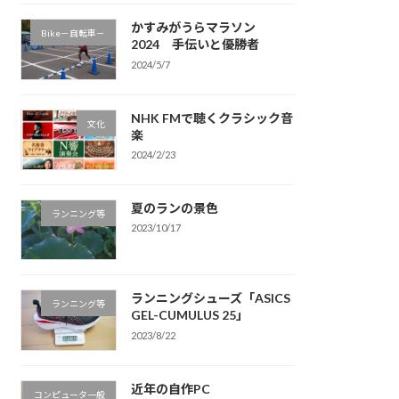
かすみがうらマラソン
Bike－自転車－
2024 手伝いと優勝者
2024/5/7
NHK FMで聴くクラシック音
文化
楽
2024/2/23
夏のランの景色
ランニング等
2023/10/17
ランニングシューズ「ASICS
ランニング等
GEL-CUMULUS 25」
2023/8/22
近年の自作PC
コンピュータ一般