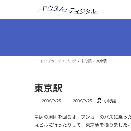
コ
ナ
ン
ビ
テ
ゲ
ン
ー
ツ
シ
へ
ョ
ス
ン
キ
に
ッ
移
トップページ
ブログ
未分類
東京駅
プ
動
東京駅
最
2006/9/25
2006/9/25
小野諭
終
更
皇居の周囲を回るオープンカーのバスに乗っ
新
日
丸ビルに行ったりして、東京駅を撮りました
時