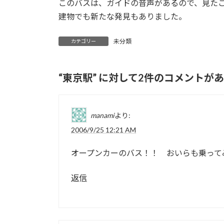
このバスは、ガイドの音声があるので、見た
:
建物でも新たな発見もありました。
未分類
カテゴリー
“
東京駅
” に対して2件のコメントが
manami
より:
2006/9/25 12:21 AM
オープンカーのバス！！ おいらも乗って
返信