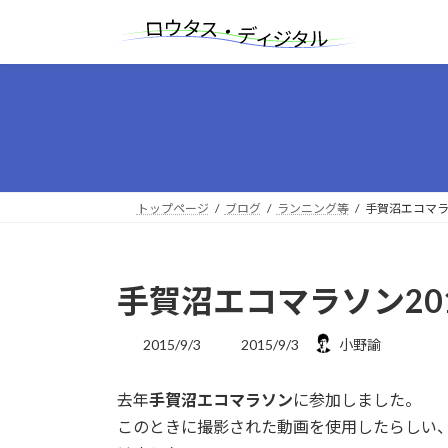
コ
ナ
ン
ビ
テ
ゲ
ン
ー
ツ
シ
へ
ョ
ス
ン
キ
に
ッ
移
トップページ
ブログ
ランニング等
手賀沼エコマラ
プ
動
手賀沼エコマラソン20
最
2015/9/3
2015/9/3
小野諭
終
更
去年
手賀沼エコマラソン
に参加しました。
新
日
このときに撮影された動画を使用したらしい
時