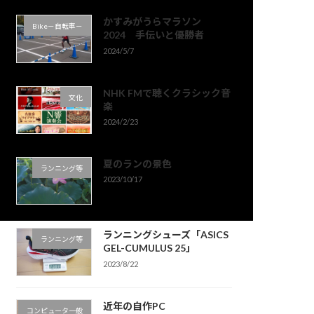
かすみがうらマラソン
Bike－自転車－
2024 手伝いと優勝者
2024/5/7
NHK FMで聴くクラシック音
文化
楽
2024/2/23
夏のランの景色
ランニング等
2023/10/17
ランニングシューズ「ASICS
ランニング等
GEL-CUMULUS 25」
2023/8/22
近年の自作PC
コンピュータ一般