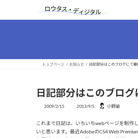
コ
ナ
ン
ビ
テ
ゲ
ン
ー
ツ
シ
へ
ョ
ス
ン
キ
に
ッ
移
トップページ
お知らせ
日記部分はこのブログにて継
プ
動
日記部分はこのブログ
最
2009/2/15
2013/9/5
小野諭
終
更
これまで日記は、いちいちwebページを制作
新
日
いと思います。最近AdobeのCS4 Web Prem
時