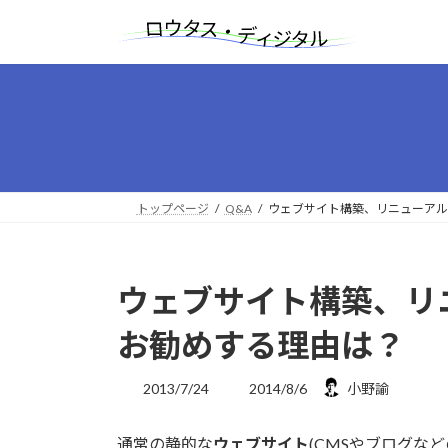
コ
ナ
ン
ビ
テ
ゲ
ン
ー
ツ
シ
へ
ョ
ス
ン
キ
に
ッ
移
トップページ
Q&A
ウェブサイト構築、リニューアルに
プ
動
ウェブサイト構築、リニュ
お勧めする理由は？
最
2013/7/24
2014/8/6
小野諭
終
更
通常の静的な
ウェブサイト
(CMSやブログな
新