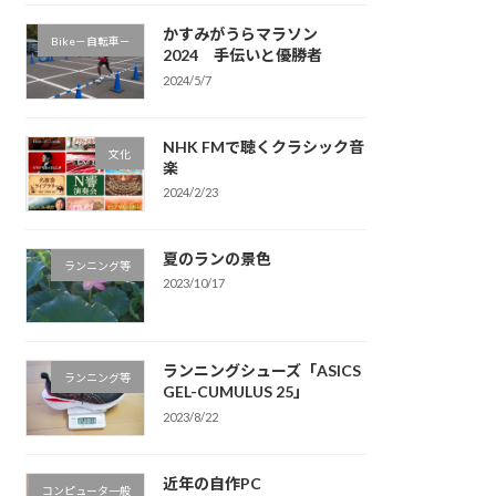
かすみがうらマラソン
Bike－自転車－
2024 手伝いと優勝者
2024/5/7
NHK FMで聴くクラシック音
文化
楽
2024/2/23
夏のランの景色
ランニング等
2023/10/17
ランニングシューズ「ASICS
ランニング等
GEL-CUMULUS 25」
2023/8/22
近年の自作PC
コンピュータ一般