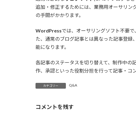
日
追加・修正するためには、業務用オーサリング
時
の手間がかかります。
:
WordPress
では、オーサリングソフト不要で
た、通常のブログ記事とは異なった記事登録
能になります。
各記事のステータスを切り替えて、制作中の
作、承認といった役割分担を行って記事・コ
Q&A
カテゴリー
コメントを残す